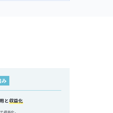
強み
用と
収益化
で収益化。