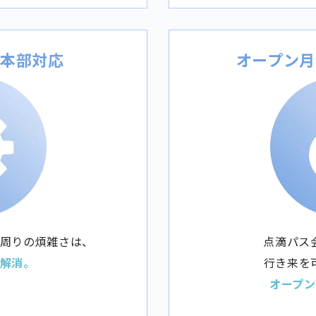
は本部対応
オープン月
周りの煩雑さは、
点滴パス
解消。
行き来を
オープ