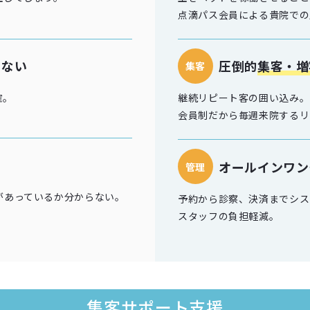
点滴パス会員による貴院での
らない
圧倒的
集客・増
集客
確。
継続リピート客の囲い込み。
会員制だから毎週来院するリ
オールインワン
管理
があっているか分からない。
予約から診察、決済までシス
スタッフの負担軽減。
集客サポート支援