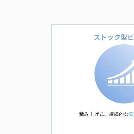
ストック型
積み上げ式、継続的な
安