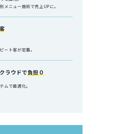
別メニュー施術で売上UPに。
客
ピート客が定着。
クラウドで
負担０
テムで最適化。