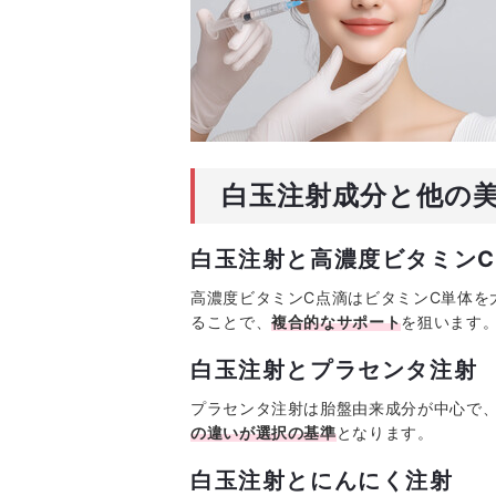
白玉注射成分と他の
白玉注射と高濃度ビタミン
高濃度ビタミンC点滴はビタミンC単体を
ることで、
複合的なサポート
を狙います
白玉注射とプラセンタ注射
プラセンタ注射は胎盤由来成分が中心で
の違いが選択の基準
となります。
白玉注射とにんにく注射