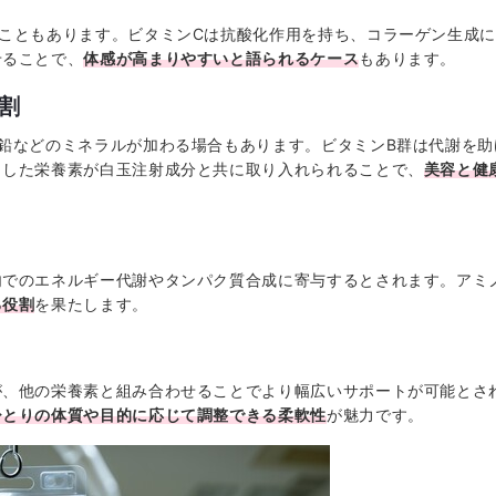
こともあります。ビタミンCは抗酸化作用を持ち、コラーゲン生成
せることで、
体感が高まりやすいと語られるケース
もあります。
割
鉛などのミネラルが加わる場合もあります。ビタミンB群は代謝を
うした栄養素が白玉注射成分と共に取り入れられることで、
美容と健
内でのエネルギー代謝やタンパク質合成に寄与するとされます。アミ
る役割
を果たします。
、他の栄養素と組み合わせることでより幅広いサポートが可能とさ
ひとりの体質や目的に応じて調整できる柔軟性
が魅力です。