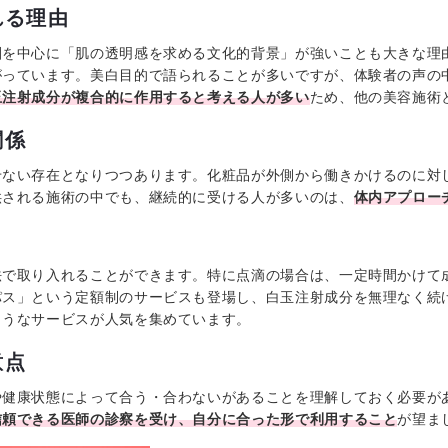
れる理由
を中心に「肌の透明感を求める文化的背景」が強いことも大きな理由
がっています。美白目的で語られることが多いですが、体験者の声の
玉注射成分が複合的に作用すると考える人が多い
ため、他の美容施術
関係
せない存在となりつつあります。化粧品が外側から働きかけるのに対
供される施術の中でも、継続的に受ける人が多いのは、
体内アプロー
法で取り入れることができます。特に点滴の場合は、一定時間かけて
パス」という定額制のサービスも登場し、白玉注射成分を無理なく続
ようなサービスが人気を集めています。
意点
や健康状態によって合う・合わないがあることを理解しておく必要が
信頼できる医師の診察を受け、自分に合った形で利用すること
が望ま